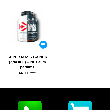
Ce
produit
a
SUPER MASS GAINER
(2,943KG) – Plusieurs
plusieurs
parfums
variations.
44,90
€
TTC
Les
options
peuvent
être
choisies